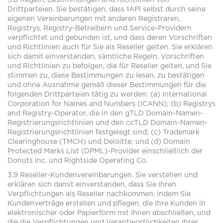
3.8 Regeln, Bestimmungen und Richtlinien von
Drittparteien. Sie bestätigen, dass 1API selbst durch seine
eigenen Vereinbarungen mit anderen Registraren,
Registrys, Registry-Betreibern und Service-Providern
verpflichtet und gebunden ist, und dass deren Vorschriften
und Richtlinien auch für Sie als Reseller gelten. Sie erklären
sich damit einverstanden, sämtliche Regeln, Vorschriften
und Richtlinien zu befolgen, die für Reseller gelten, und Sie
stimmen zu, diese Bestimmungen zu lesen, zu bestätigen
und ohne Ausnahme gemäß dieser Bestimmungen für die
folgenden Drittparteien tätig zu werden: (a) International
Corporation for Names and Numbers (ICANN); (b) Registrys
and Registry-Operator, die in den gTLD Domain-Namen-
Registrierungsrichtlinien und den ccTLD Domain-Namen-
Registrierungsrichtlinien festgelegt sind; (c) Trademark
Clearinghouse (TMCH) und Deloitte; und (d) Domain
Protected Marks List (DPML)-Provider einschließlich der
Donuts Inc. und Rightside Operating Co.
3.9 Reseller-Kundenvereinbarungen. Sie verstehen und
erklären sich damit einverstanden, dass Sie Ihren
Verpflichtungen als Reseller nachkommen, indem Sie
Kundenverträge erstellen und pflegen, die Ihre Kunden in
elektronischer oder Papierform mit Ihnen abschließen, und
die die Verpflichtungen und Verantwortlichkeiten Ihrer